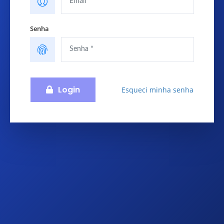
Senha
Login
Esqueci minha senha